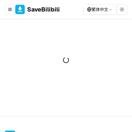
SaveBilibili
繁体中文
Toggle navigation menu
Togg